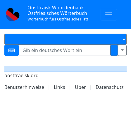
Oostfräisk Woordenbauk
Ostfriesisches Wörterbuch
Wörterbuch fürs Ostfriesische Platt
oostfraeisk.org
Benutzerhinweise
|
Links
|
Über
|
Datenschutz