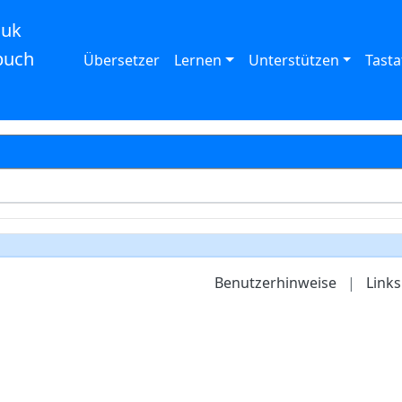
auk
buch
Übersetzer
Lernen
Unterstützen
Tasta
Benutzerhinweise
|
Links