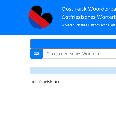
Oostfräisk Woordenb
Ostfriesisches Wörter
Wörterbuch fürs Ostfriesische Platt
oostfraeisk.org