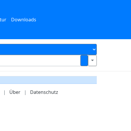
tur
Downloads
|
Über
|
Datenschutz