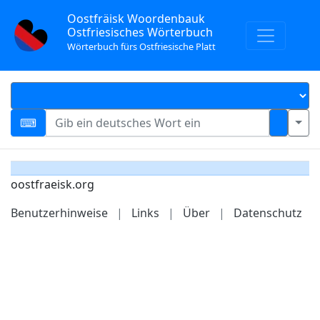
Oostfräisk Woordenbauk
Ostfriesisches Wörterbuch
Wörterbuch fürs Ostfriesische Platt
oostfraeisk.org
Benutzerhinweise
|
Links
|
Über
|
Datenschutz