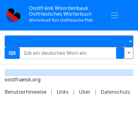
Oostfräisk Woordenbauk
Ostfriesisches Wörterbuch
Wörterbuch fürs Ostfriesische Platt
oostfraeisk.org
Benutzerhinweise
|
Links
|
Über
|
Datenschutz