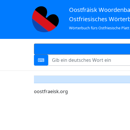
Oostfräisk Woordenb
Ostfriesisches Wörter
Wörterbuch fürs Ostfriesische Platt
oostfraeisk.org