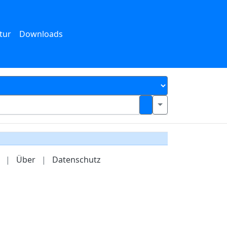
tur
Downloads
|
Über
|
Datenschutz