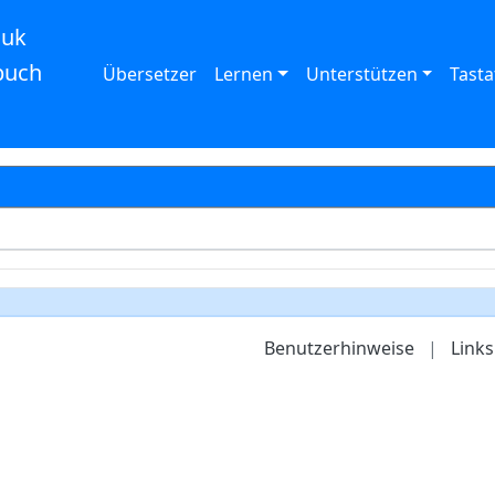
auk
buch
Übersetzer
Lernen
Unterstützen
Tasta
Benutzerhinweise
|
Links