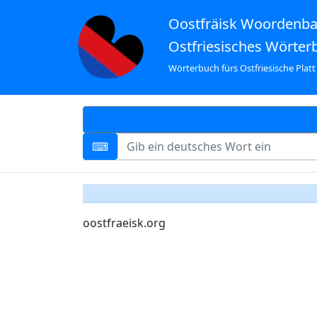
Oostfräisk Woordenb
Ostfriesisches Wörter
Wörterbuch fürs Ostfriesische Platt
oostfraeisk.org