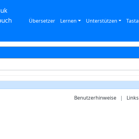
auk
buch
Übersetzer
Lernen
Unterstützen
Tasta
Benutzerhinweise
|
Links