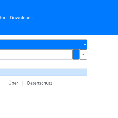
tur
Downloads
|
Über
|
Datenschutz