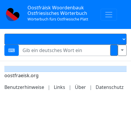
Oostfräisk Woordenbauk
Ostfriesisches Wörterbuch
Wörterbuch fürs Ostfriesische Platt
oostfraeisk.org
Benutzerhinweise
|
Links
|
Über
|
Datenschutz