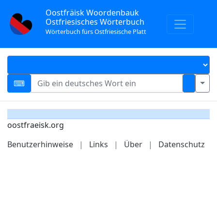
Oostfräisk Woordenbauk
Ostfriesisches Wörterbuch
Wörterbuch fürs Ostfriesische Platt
oostfraeisk.org
Benutzerhinweise
|
Links
|
Über
|
Datenschutz