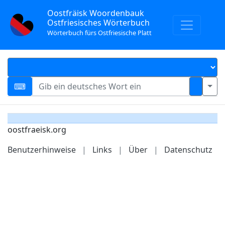
Oostfräisk Woordenbauk
Ostfriesisches Wörterbuch
Wörterbuch fürs Ostfriesische Platt
oostfraeisk.org
Benutzerhinweise
|
Links
|
Über
|
Datenschutz