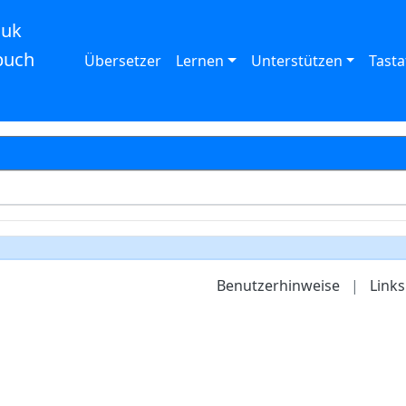
auk
buch
Übersetzer
Lernen
Unterstützen
Tasta
Benutzerhinweise
|
Links