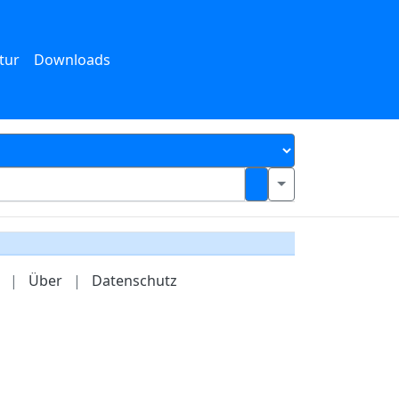
tur
Downloads
|
Über
|
Datenschutz