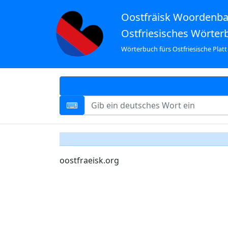
Oostfräisk Woordenb
Ostfriesisches Wörter
Wörterbuch fürs Ostfriesische Platt
oostfraeisk.org