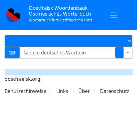
Oostfräisk Woordenbauk
Ostfriesisches Wörterbuch
Wörterbuch fürs Ostfriesische Platt
oostfraeisk.org
Benutzerhinweise
|
Links
|
Über
|
Datenschutz