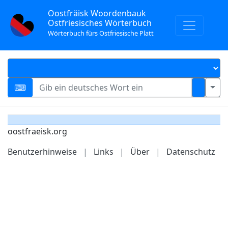
Oostfräisk Woordenbauk
Ostfriesisches Wörterbuch
Wörterbuch fürs Ostfriesische Platt
oostfraeisk.org
Benutzerhinweise
|
Links
|
Über
|
Datenschutz