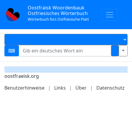
Oostfräisk Woordenbauk
Ostfriesisches Wörterbuch
Wörterbuch fürs Ostfriesische Platt
oostfraeisk.org
Benutzerhinweise
|
Links
|
Über
|
Datenschutz