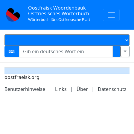
Oostfräisk Woordenbauk
Ostfriesisches Wörterbuch
Wörterbuch fürs Ostfriesische Platt
oostfraeisk.org
Benutzerhinweise
|
Links
|
Über
|
Datenschutz