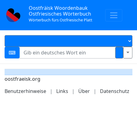
Oostfräisk Woordenbauk
Ostfriesisches Wörterbuch
Wörterbuch fürs Ostfriesische Platt
oostfraeisk.org
Benutzerhinweise
|
Links
|
Über
|
Datenschutz