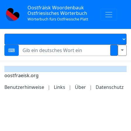
Oostfräisk Woordenbauk
Ostfriesisches Wörterbuch
Wörterbuch fürs Ostfriesische Platt
oostfraeisk.org
Benutzerhinweise
|
Links
|
Über
|
Datenschutz