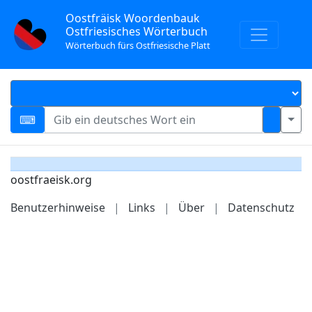
Oostfräisk Woordenbauk
Ostfriesisches Wörterbuch
Wörterbuch fürs Ostfriesische Platt
oostfraeisk.org
Benutzerhinweise
|
Links
|
Über
|
Datenschutz