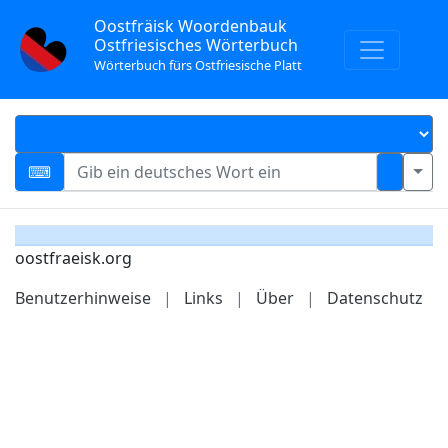
Oostfräisk Woordenbauk
Ostfriesisches Wörterbuch
Wörterbuch fürs Ostfriesische Platt
oostfraeisk.org
Benutzerhinweise
|
Links
|
Über
|
Datenschutz