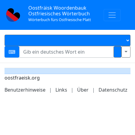
Oostfräisk Woordenbauk
Ostfriesisches Wörterbuch
Wörterbuch fürs Ostfriesische Platt
oostfraeisk.org
Benutzerhinweise
|
Links
|
Über
|
Datenschutz