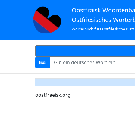
Oostfräisk Woordenb
Ostfriesisches Wörter
Wörterbuch fürs Ostfriesische Platt
oostfraeisk.org