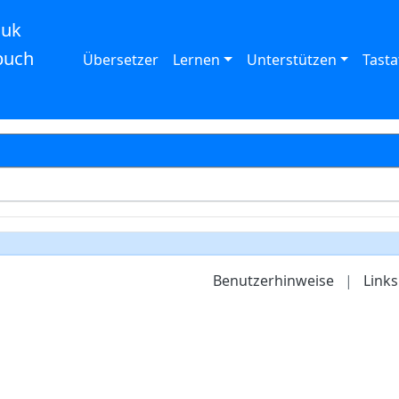
auk
buch
Übersetzer
Lernen
Unterstützen
Tasta
Benutzerhinweise
|
Links