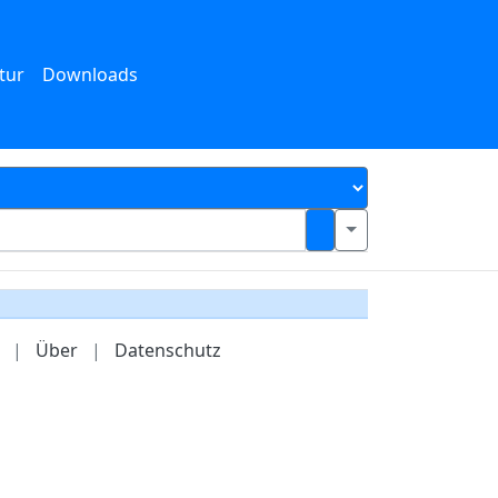
tur
Downloads
|
Über
|
Datenschutz