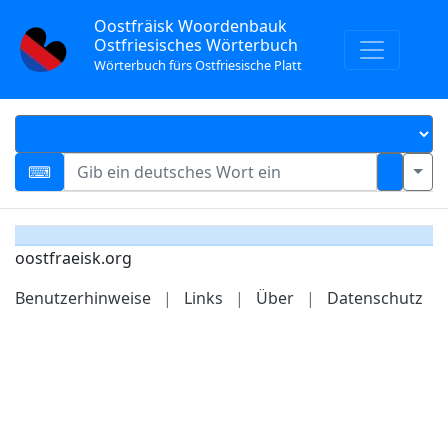
Oostfräisk Woordenbauk
Ostfriesisches Wörterbuch
Wörterbuch fürs Ostfriesische Platt
oostfraeisk.org
Benutzerhinweise
|
Links
|
Über
|
Datenschutz