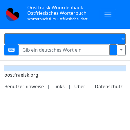
Oostfräisk Woordenbauk
Ostfriesisches Wörterbuch
Wörterbuch fürs Ostfriesische Platt
oostfraeisk.org
Benutzerhinweise
|
Links
|
Über
|
Datenschutz