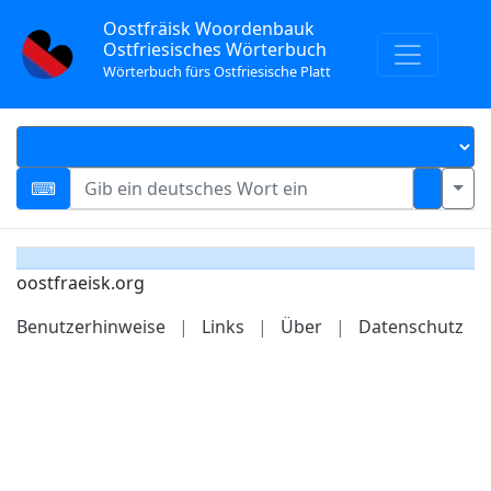
Oostfräisk Woordenbauk
Ostfriesisches Wörterbuch
Wörterbuch fürs Ostfriesische Platt
oostfraeisk.org
Benutzerhinweise
|
Links
|
Über
|
Datenschutz