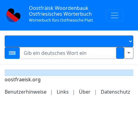
Oostfräisk Woordenbauk
Ostfriesisches Wörterbuch
Wörterbuch fürs Ostfriesische Platt
oostfraeisk.org
Benutzerhinweise
|
Links
|
Über
|
Datenschutz