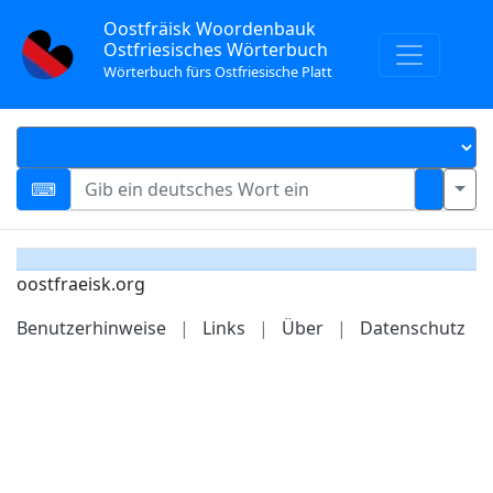
Oostfräisk Woordenbauk
Ostfriesisches Wörterbuch
Wörterbuch fürs Ostfriesische Platt
oostfraeisk.org
Benutzerhinweise
|
Links
|
Über
|
Datenschutz