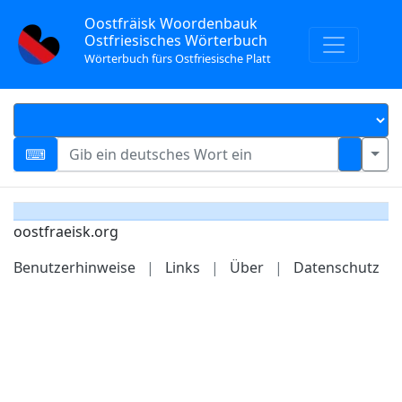
Oostfräisk Woordenbauk
Ostfriesisches Wörterbuch
Wörterbuch fürs Ostfriesische Platt
oostfraeisk.org
Benutzerhinweise
|
Links
|
Über
|
Datenschutz