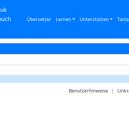
auk
buch
Übersetzer
Lernen
Unterstützen
Tasta
Benutzerhinweise
|
Links