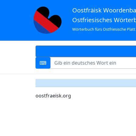
Oostfräisk Woordenb
Ostfriesisches Wörter
Wörterbuch fürs Ostfriesische Platt
oostfraeisk.org