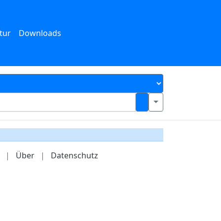
tur
Downloads
|
Über
|
Datenschutz