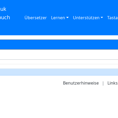
auk
buch
Übersetzer
Lernen
Unterstützen
Tasta
Benutzerhinweise
|
Links