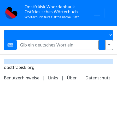
Oostfräisk Woordenbauk
Ostfriesisches Wörterbuch
Wörterbuch fürs Ostfriesische Platt
oostfraeisk.org
Benutzerhinweise
|
Links
|
Über
|
Datenschutz