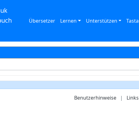
auk
buch
Übersetzer
Lernen
Unterstützen
Tasta
Benutzerhinweise
|
Links