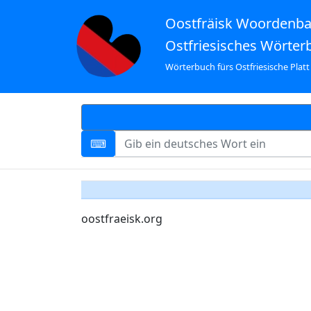
Oostfräisk Woordenb
Ostfriesisches Wörter
Wörterbuch fürs Ostfriesische Platt
oostfraeisk.org