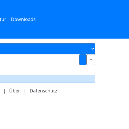
tur
Downloads
|
Über
|
Datenschutz