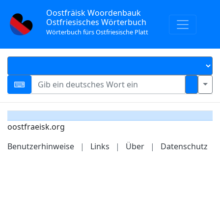
Oostfräisk Woordenbauk
Ostfriesisches Wörterbuch
Wörterbuch fürs Ostfriesische Platt
oostfraeisk.org
Benutzerhinweise
|
Links
|
Über
|
Datenschutz