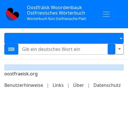
Oostfräisk Woordenbauk
Ostfriesisches Wörterbuch
Wörterbuch fürs Ostfriesische Platt
oostfraeisk.org
Benutzerhinweise
|
Links
|
Über
|
Datenschutz