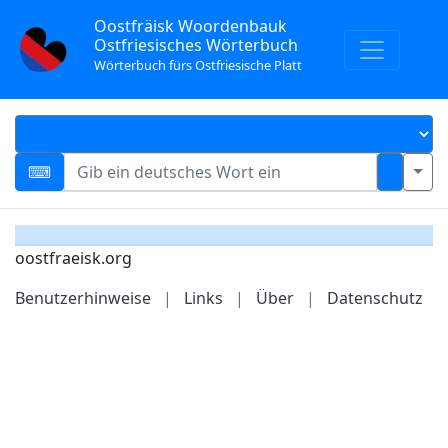
Oostfräisk Woordenbauk
Ostfriesisches Wörterbuch
Wörterbuch fürs Ostfriesische Platt
oostfraeisk.org
Benutzerhinweise
|
Links
|
Über
|
Datenschutz