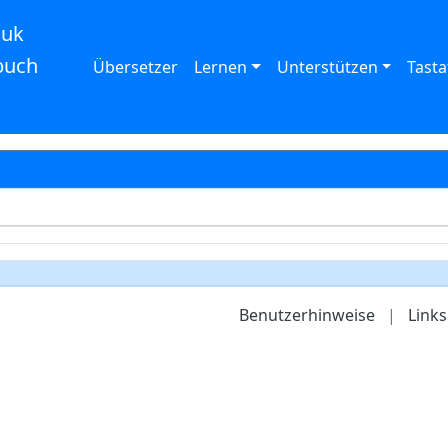
auk
buch
Übersetzer
Lernen
Unterstützen
Tasta
Benutzerhinweise
|
Links