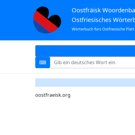
Oostfräisk Woordenb
Ostfriesisches Wörter
Wörterbuch fürs Ostfriesische Platt
oostfraeisk.org