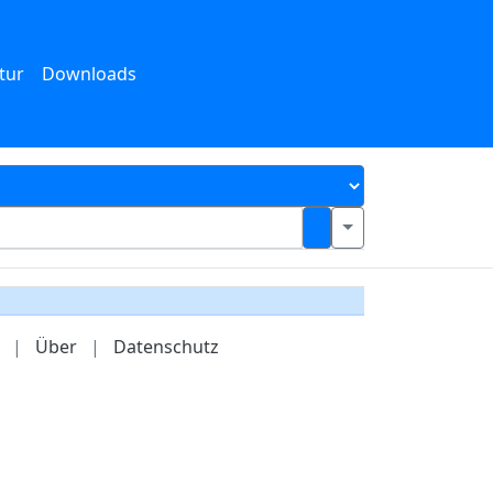
tur
Downloads
|
Über
|
Datenschutz