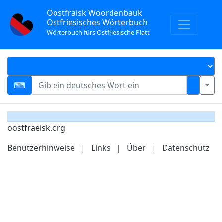
Oostfräisk Woordenbauk
Ostfriesisches Wörterbuch
Wörterbuch fürs Ostfriesische Platt
oostfraeisk.org
Benutzerhinweise
|
Links
|
Über
|
Datenschutz