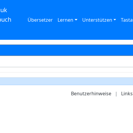
auk
buch
Übersetzer
Lernen
Unterstützen
Tasta
Benutzerhinweise
|
Links