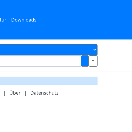
tur
Downloads
|
Über
|
Datenschutz