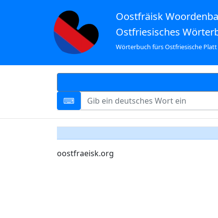
Oostfräisk Woordenb
Ostfriesisches Wörter
Wörterbuch fürs Ostfriesische Platt
oostfraeisk.org