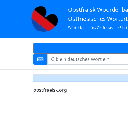
Oostfräisk Woordenb
Ostfriesisches Wörter
Wörterbuch fürs Ostfriesische Platt
oostfraeisk.org