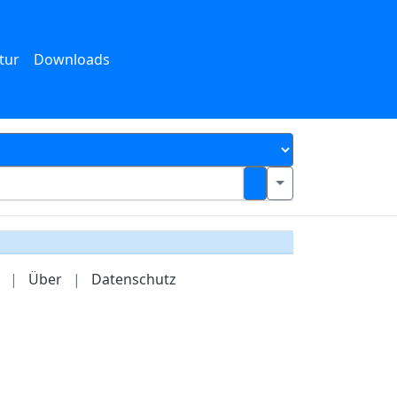
tur
Downloads
|
Über
|
Datenschutz