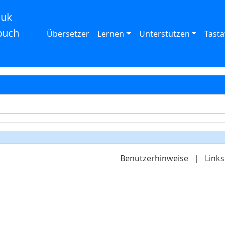
auk
buch
Übersetzer
Lernen
Unterstützen
Tasta
Benutzerhinweise
|
Links