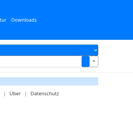
tur
Downloads
|
Über
|
Datenschutz