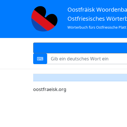
Oostfräisk Woordenb
Ostfriesisches Wörter
Wörterbuch fürs Ostfriesische Platt
oostfraeisk.org