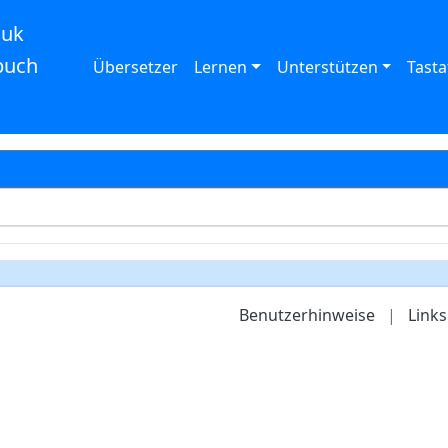
auk
buch
Übersetzer
Lernen
Unterstützen
Tasta
Benutzerhinweise
|
Links