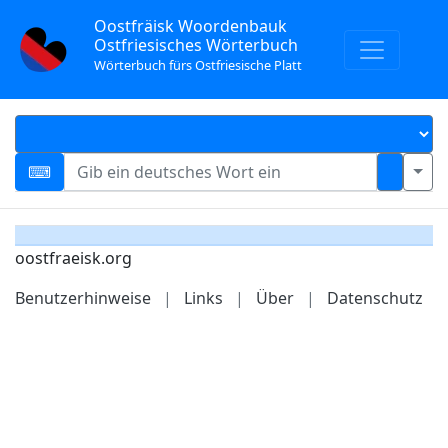
Oostfräisk Woordenbauk
Ostfriesisches Wörterbuch
Wörterbuch fürs Ostfriesische Platt
oostfraeisk.org
Benutzerhinweise
|
Links
|
Über
|
Datenschutz