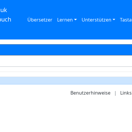
auk
buch
Übersetzer
Lernen
Unterstützen
Tasta
Benutzerhinweise
|
Links