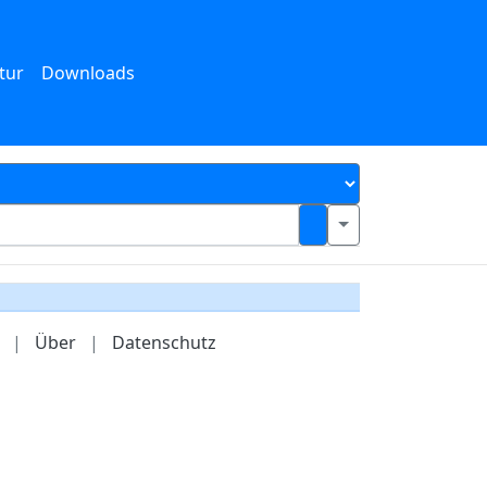
tur
Downloads
|
Über
|
Datenschutz