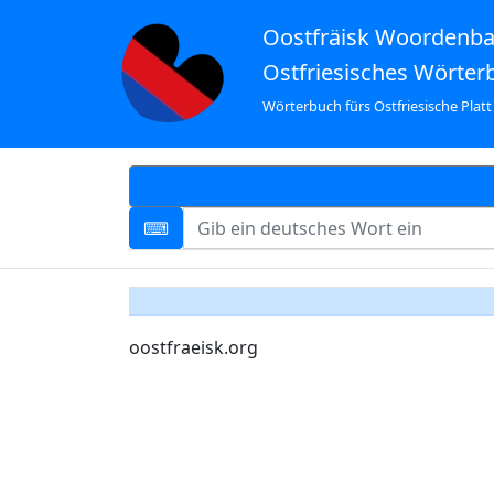
Oostfräisk Woordenb
Ostfriesisches Wörter
Wörterbuch fürs Ostfriesische Platt
oostfraeisk.org