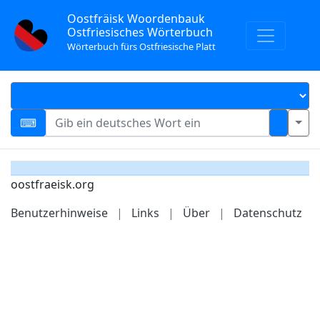
Oostfräisk Woordenbauk
Ostfriesisches Wörterbuch
Wörterbuch fürs Ostfriesische Platt
oostfraeisk.org
Benutzerhinweise
|
Links
|
Über
|
Datenschutz