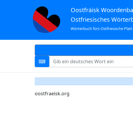
Oostfräisk Woordenb
Ostfriesisches Wörter
Wörterbuch fürs Ostfriesische Platt
oostfraeisk.org