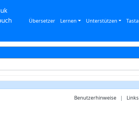
auk
buch
Übersetzer
Lernen
Unterstützen
Tasta
Benutzerhinweise
|
Links