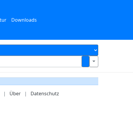
tur
Downloads
|
Über
|
Datenschutz