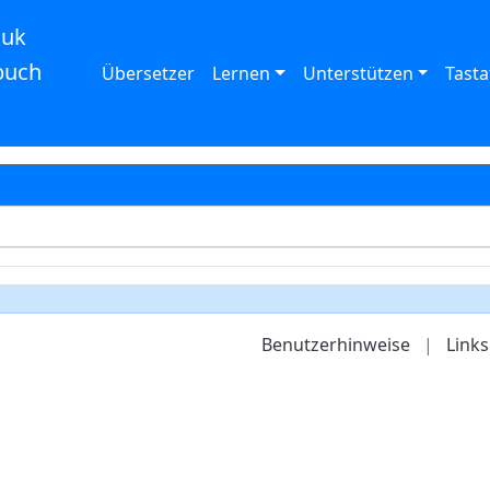
auk
buch
Übersetzer
Lernen
Unterstützen
Tasta
Benutzerhinweise
|
Links