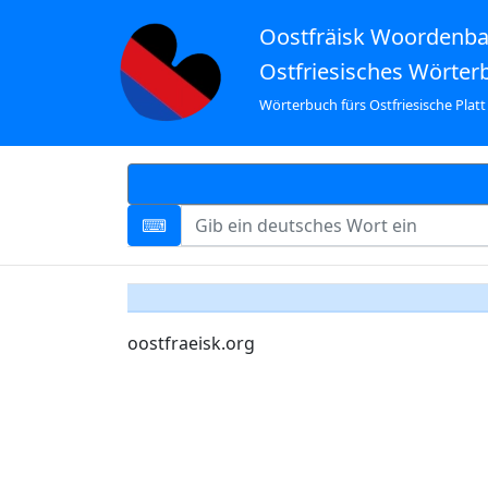
Oostfräisk Woordenb
Ostfriesisches Wörter
Wörterbuch fürs Ostfriesische Platt
oostfraeisk.org