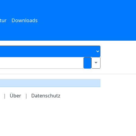
tur
Downloads
|
Über
|
Datenschutz