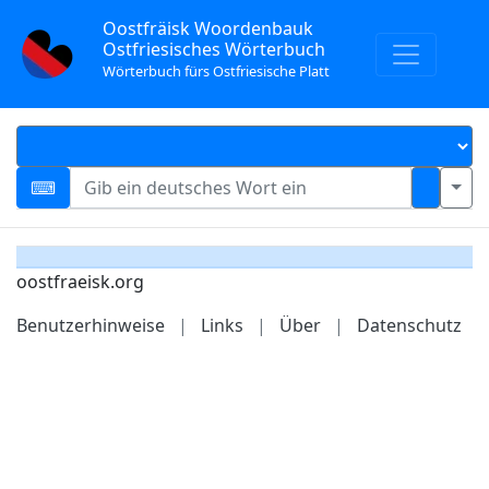
Oostfräisk Woordenbauk
Ostfriesisches Wörterbuch
Wörterbuch fürs Ostfriesische Platt
oostfraeisk.org
Benutzerhinweise
|
Links
|
Über
|
Datenschutz