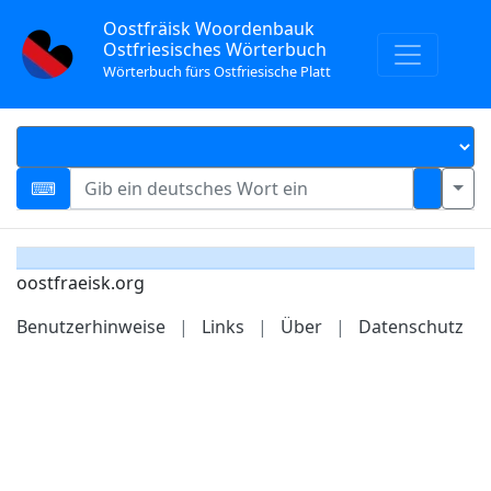
Oostfräisk Woordenbauk
Ostfriesisches Wörterbuch
Wörterbuch fürs Ostfriesische Platt
oostfraeisk.org
Benutzerhinweise
|
Links
|
Über
|
Datenschutz