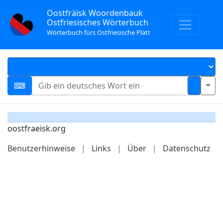
Oostfräisk Woordenbauk
Ostfriesisches Wörterbuch
Wörterbuch fürs Ostfriesische Platt
oostfraeisk.org
Benutzerhinweise
|
Links
|
Über
|
Datenschutz