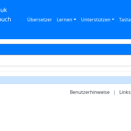
auk
buch
Übersetzer
Lernen
Unterstützen
Tasta
Benutzerhinweise
|
Links