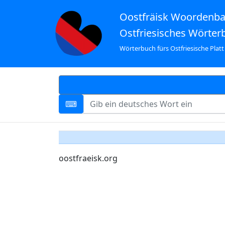
Oostfräisk Woordenb
Ostfriesisches Wörter
Wörterbuch fürs Ostfriesische Platt
oostfraeisk.org