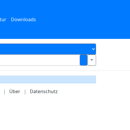
tur
Downloads
|
Über
|
Datenschutz