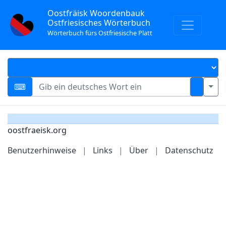
Oostfräisk Woordenbauk
Ostfriesisches Wörterbuch
Wörterbuch fürs Ostfriesische Platt
oostfraeisk.org
Benutzerhinweise
|
Links
|
Über
|
Datenschutz