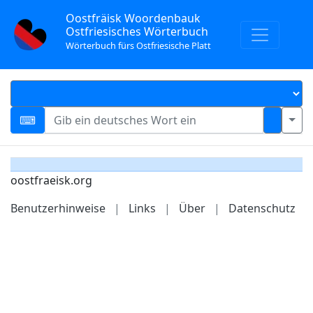
Oostfräisk Woordenbauk
Ostfriesisches Wörterbuch
Wörterbuch fürs Ostfriesische Platt
oostfraeisk.org
Benutzerhinweise
|
Links
|
Über
|
Datenschutz