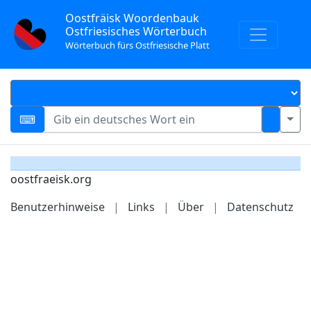
Oostfräisk Woordenbauk
Ostfriesisches Wörterbuch
Wörterbuch fürs Ostfriesische Platt
oostfraeisk.org
Benutzerhinweise
|
Links
|
Über
|
Datenschutz